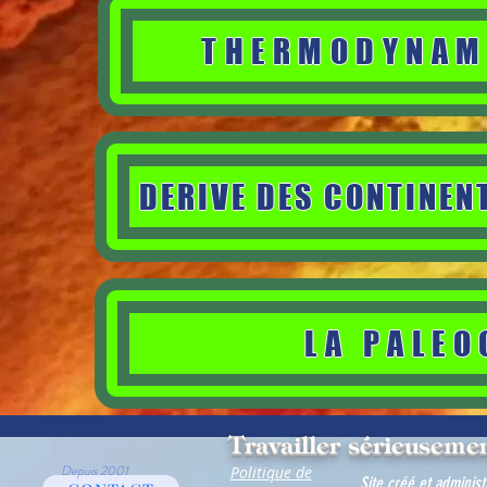
THERMODYNAMI
DERIVE DES CONTINENT
LA PALE
Travailler sérieusemen
Depuis 2001
Politique de
Site créé et adminis