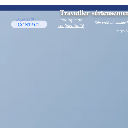
Travailler sérieusemen
Depuis 2001
Politique de
Site créé et adminis
CONTACT
confidentialité
https:/