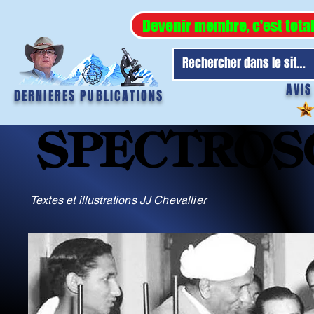
Devenir membre, c'est tota
AVIS
DERNIERES PUBLICATIONS
SPECTROS
SPECTROS
Textes et illustrations JJ Chevallier