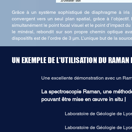
Grâce à un système sophistiqué de diaphragme à iris sy
convergent vers un seul plan spatial, grâce à l’objecti
simultanément le point focal visuel et le point d’impact d
le minéral, rebondit sur son propre chemin optique avan
dispositifs est de l’ordre de 3 μm. L’unique but de la sourc
UN EXEMPLE DE L'UTILISATION DU RAMAN 
Une excellente démonstration avec un Ram
La spectroscopie Raman, une méthode 
pouvant être mise en œuvre in situ
I
Pierre Thomas
Laboratoire de Géologie de Lyo
Gilles Montagnac
Laboratoire de Géologie de Lyo