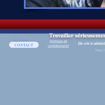
Travailler sérieusemen
Depuis 2001
Politique de
Site créé et adminis
CONTACT
confidentialité
https:/