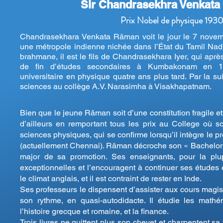
Sir Chandrasekhra Venkat
Prix Nobel de physique 193
Chandrasekhara Venkata Râman voit le jour le 7 novemb
une métropole indienne nichée dans l’État du Tamil Nadu
brahmane, il est le fils de Chandrasekhara Iyer, qui apr
de fin d’études secondaires à Kumbakonam en 18
universitaire en physique quatre ans plus tard. Par la sui
sciences au collège A.V. Narasimha à Visakhapatnam.
Bien que le jeune Râman soit d’une constitution fragile et
d’ailleurs en remportant tous les prix au College où so
sciences physiques, qui se confirme lorsqu’il intègre le p
(actuellement Chennai). Râman décroche son « Bachelor of
major de sa promotion. Ses enseignants, pour la plupa
exceptionnelles et l’encouragent à continuer ses études 
le climat anglais, et il est contraint de rester en Inde.
Ses professeurs le dispensent d’assister aux cours magistr
son rythme, en quasi-autodidacte. Il étudie les mathé
l’histoire grecque et romaine, et la finance.
Trois livres ne quittent plus son chevet et charpentent sa