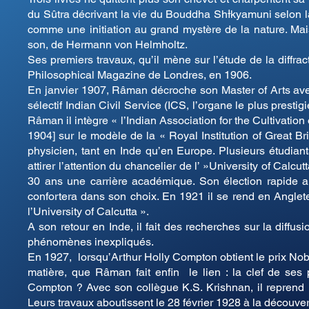
du Sûtra décrivant la vie du Bouddha ShƗkyamuni selon la 
comme une initiation au grand mystère de la nature. Mais
son, de Hermann von Helmholtz.
Ses premiers travaux, qu’il mène sur l’étude de la diffra
Philosophical Magazine de Londres, en 1906.
En janvier 1907, Râman décroche son Master of Arts ave
sélectif Indian Civil Service (ICS, l’organe le plus presti
Râman il intègre « l’Indian Association for the Cultivatio
1904] sur le modèle de la « Royal Institution of Great Bri
physicien, tant en Inde qu’en Europe. Plusieurs étudian
attirer l’attention du chancelier de l’ »University of Calc
30 ans une carrière académique. Son élection rapide a
confortera dans son choix. En 1921 il se rend en Angleterr
l’University of Calcutta ».
A son retour en Inde, il fait des recherches sur la diffus
phénomènes inexpliqués.
En 1927, lorsqu’Arthur Holly Compton obtient le prix Nobe
matière, que Râman fait enfin le lien : la clef de ses 
Compton ? Avec son collègue K.S. Krishnan, il reprend l’
Leurs travaux aboutissent le 28 février 1928 à la découver