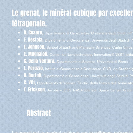
Le grenat, le minéral cubique par excelle
tétragonale.
B. Cesare,
Dipartimento di Geoscienze, Università degli Studi di 
F. Nestola,
Dipartimento di Geoscienze, Università degli Studi di
T. Johnson,
School of Earth and Planetary Sciences, Curtin Univers
E. Mugnaioli,
Center for Nanotechnology Innovation@NEST, Istitut
G. Della Ventura,
Dipartimento di Scienze, Università di Roma - 
L. Peruzzo,
Istituto di Geoscienze e Georisorse, CNR, via Gradenig
O. Bartoli,
Dipartimento di Geoscienze, Università degli Studi di 
C. Viti,
Dipartimento di Scienze Fisiche, della Terra e dell’Ambiente
T. Erickson.
Jacobs – JETS, NASA Johnson Space Center, Astroma
Abstract
Le grenat est le minéral cubique par excellence, présent d