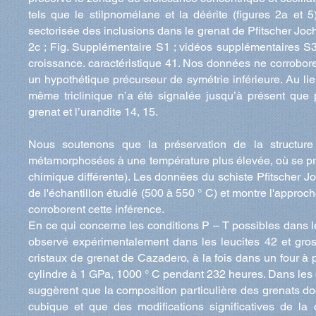
tels que le stilpnomélane et la déérite (figures 2a et 5
sectorisée des inclusions dans le grenat de Pfitscher Joch
2c ; Fig. Supplémentaire S1 ; vidéos supplémentaires S3
croissance. caractéristique 41. Nos données ne corroboren
un hypothétique précurseur de symétrie inférieure. Au li
même triclinique n’a été signalée jusqu’à présent que 
grenat et l’urandite 14, 15.
Nous soutenons que la préservation de la structure
métamorphosées à une température plus élevée, où se prod
chimique différente). Les données du schiste Pfitscher J
de l'échantillon étudié (500 à 550 ° C) et montre l'approc
corroborent cette inférence.
En ce qui concerne les conditions P – T possibles dans le
observé expérimentalement dans les leucites 42 et gros
cristaux de grenat de Cazadero, à la fois dans un four à
cylindre à 1 GPa, 1000 ° C pendant 232 heures. Dans les d
suggèrent que la composition particulière des grenats doc
cubique et que des modifications significatives de la