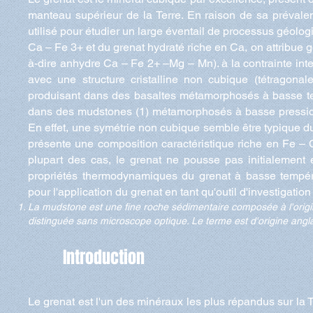
manteau supérieur de la Terre. En raison de sa prévalenc
utilisé pour étudier un large éventail de processus géolog
Ca – Fe 3+ et du grenat hydraté riche en Ca, on attribue g
à-dire anhydre Ca – Fe 2+ –Mg – Mn). à la contrainte int
avec une structure cristalline non cubique (tétragona
produisant dans des basaltes métamorphosés à basse te
dans des mudstones (1) métamorphosés à basse pression e
En effet, une symétrie non cubique semble être typique d
présente une composition caractéristique riche en Fe –
plupart des cas, le grenat ne pousse pas initialement 
propriétés thermodynamiques du grenat à basse tempéra
pour l'application du grenat en tant qu'outil d'investigat
La mudstone est une fine roche sédimentaire composée à l'origine
distinguée sans microscope optique. Le terme est d'origine anglais
Introduction
Le grenat est l'un des minéraux les plus répandus sur la T