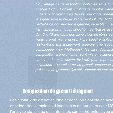
( c ) Image haute résolution collectée sous for
chacun 170 × 170 μm 2 ; l'image montre claire
minéraux fibreux inclus, tandis que l'hôte gren
le signal dans la plage d’étirement OH de 3700 à
l'échelle de couleur sur la gauche, où le bleu =
( d ) Spectres uniques sélectionnés (tracés av
de 40 × 40 µm dans une zone riche en fibres ver
l'hôte grenat (ligne noire). ). Le spectre colle
l'échantillon est totalement anhydre ; le sp
compliquée (voir Méthodes); les pics d'amphi
composition d'une chlorite) sont mis en évidenc
cm- 1 ) dans le noyau hydraté (non représe
qu'aucune absorption ne se produit lorsque le 
présence de groupes OH uniquement en tant que
Composition du grenat tétragonal
Les cristaux de grenat de cinq échantillons ont été caracté
des données complètes d'intensité et de structure (voir M
l'analyse statistique des intensités sont cohérentes avec 