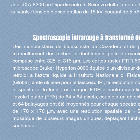
Jeol JXA 8200 au Dipartimento di Scienze della Terra de l’
suivants : tension d’accélération de 15 kV, courant de 5 n
Spectroscopie infrarouge à transformé de 
Des monocristaux de blueschiste de Cazadero et de phy
manuellement des roches et doublement polis de manièr
comprise entre 325 et 315 µm. Les cartes raster FTIR 50
microscope Bruker Hyperion 3000 équipé d'un diviseur de
refroidi à l'azote liquide à l'Instituto Nazionale di Fis
(Globar) a été utilisée pour le faisceau IR ; la résolutio
le spectre et le fond. Les images FTIR à haute résoluti
l'azote liquide (FPA) de 64 × 64 pixels, couplé à un objec
et 64 balayages ont été moyennés pour chaque spectre et
de 170 × 170 µm, avec une résolution spatiale de ~ 5
mosaïque de plusieurs images uniques, déplaçant l’échan
souhaitée.