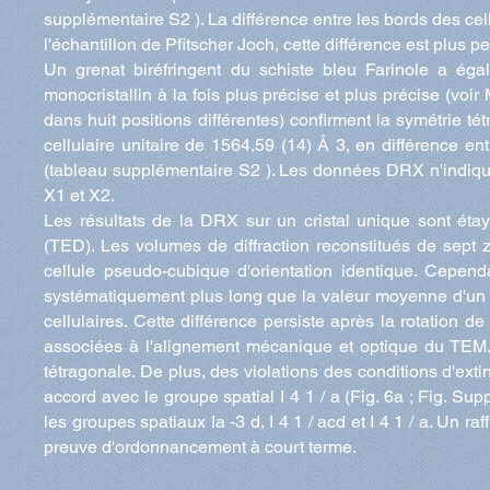
supplémentaire S2 ). La différence entre les bords des cell
l'échantillon de Pfitscher Joch, cette différence est plus pe
Un grenat biréfringent du schiste bleu Farinole a éga
monocristallin à la fois plus précise et plus précise (vo
dans huit positions différentes) confirment la symétrie t
cellulaire unitaire de 1564,59 (14) Å 3, en différence ent
(tableau supplémentaire S2 ). Les données DRX n'indiqu
X1 et X2.
Les résultats de la DRX sur un cristal unique sont éta
(TED). Les volumes de diffraction reconstitués de sept
cellule pseudo-cubique d'orientation identique. Cependa
systématiquement plus long que la valeur moyenne d'un
cellulaires. Cette différence persiste après la rotation de
associées à l'alignement mécanique et optique du TEM. A
tétragonale. De plus, des violations des conditions d'exti
accord avec le groupe spatial I 4 1 / a (Fig. 6a ; Fig. Sup
les groupes spatiaux Ia -3 d, I 4 1 / acd et I 4 1 / a. Un r
preuve d'ordonnancement à court terme.