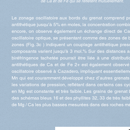
de Ca et de Fe qui se reflètent mutuellement.
Le zonage oscillatoire aux bords du grenat comprend pr
antithétique jusqu’à 5% en moles, la concentration combin
encore, on observe également un échange direct de Ca
oscillatoire optique, se présentant comme des zones de bir
zones (Fig. 3c ) indiquent un couplage antithétique pres
composants varient jusqu'à 3 mol.% Sur des distances a
biréfringence tachetée pourrait être liée à une distr
antithétiques de Ca et de Fe 2+ est également observé
oscillatoire observé à Cazadero, impliquant essentielle
Mn qui est couramment développé chez d’autres grenats 
les variations de pression, reflétant dans certains cas cy
en Mg est constante et très faible. Les grains de grenat 
des schémas bleus 16 et des phyllites 32, 33 de très faib
de Mg / Ca les plus basses mesurées dans des roches mét