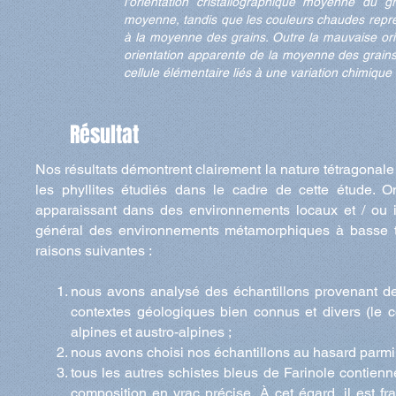
l'orientation cristallographique moyenne du g
moyenne, tandis que les couleurs chaudes repré
à la moyenne des grains. Outre la mauvaise ori
orientation apparente de la moyenne des grains
cellule élémentaire liés à une variation chimique i
Résultat
Nos résultats démontrent clairement la nature tétragonal
les phyllites étudiés dans le cadre de cette étude. O
apparaissant dans des environnements locaux et / ou i
général des environnements métamorphiques à basse tem
raisons suivantes :
nous avons analysé des échantillons provenant de 
contextes géologiques bien connus et divers (le 
alpines et austro-alpines ;
nous avons choisi nos échantillons au hasard parmi
tous les autres schistes bleus de Farinole contienn
composition en vrac précise. À cet égard, il est f