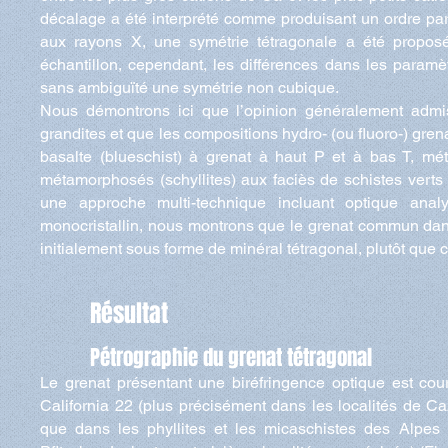
décalage a été interprété comme produisant un ordre parti
aux rayons X, une symétrie tétragonale a été propos
échantillon, cependant, les différences dans les paramètr
sans ambiguïté une symétrie non cubique.
Nous démontrons ici que l’opinion généralement admise
grandites et que les compositions hydro- (ou fluoro-) gren
basalte (blueschist) à grenat à haut P et à bas T, 
métamorphosés (schyllites) aux faciès de schistes verts (
une approche multi-technique incluant optique an
monocristallin, nous montrons que le grenat commun da
initialement sous forme de minéral tétragonal, plutôt que 
Résultat
Pétrographie du grenat tétragonal
Le grenat présentant une biréfringence optique est cou
California 22 (plus précisément dans les localités de Ca
que dans les phyllites et les micaschistes des Alpes 