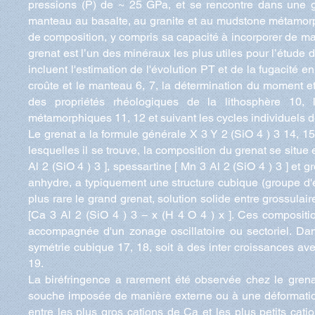
pressions (P) de ~ 25 GPa, et se rencontre dans une g
manteau au basalte, au granite et au mudstone métamorpho
de composition, y compris sa capacité à incorporer de mani
grenat est l’un des minéraux les plus utiles pour l’étude
incluent l'estimation de l'évolution PT et de la fugacité e
croûte et le manteau 6, 7, la détermination du moment e
des propriétés rhéologiques de la lithosphère 10
métamorphiques 11, 12 et suivant les cycles individuels 
Le grenat a la formule générale X 3 Y 2 (SiO 4 ) 3 14, 
lesquelles il se trouve, la composition du grenat se situe
Al 2 (SiO 4 ) 3 ], spessartine [ Mn 3 Al 2 (SiO 4 ) 3 ] et 
anhydre, a typiquement une structure cubique (groupe d'
plus rare le grand grenat, solution solide entre grossulai
[Ca 3 Al 2 (SiO 4 ) 3 − x (H 4 O 4 ) x ]. Ces compositi
accompagnée d'un zonage oscillatoire ou sectoriel. Dans
symétrie cubique 17, 18, soit à des inter croissances av
19.
La biréfringence a rarement été observée chez le grena
souche imposée de manière externe ou à une déformation d
entre les plus gros cations de Ca et les plus petits cat