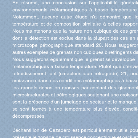
En résumé, une conclusion sur l'applicabilité génér
environnements métamorphiques à basse température se
Notamment, aucune autre étude n'a démontré que l
température et de composition similaire à celles rappor
Nous maintenons que la nature non cubique de ces grena
dont la détection est exclue dans la plupart des cas en
microscope pétrographique standard 20. Nous suggérons
autres exemples de grenats non cubiques biréfringents d
Nous suggérons également que le grenat se développe ini
métamorphiques à basse température. Plutôt que d’envisa
refroidissement lent (caractéristique rétrograde) 21, 
croissance dans des conditions métamorphiques à basse 
les grenats riches en grosses par contact des gisemen
microstructurales et pétrologiques soutenant une croissanc
sont la présence d'un jumelage de secteur et le manque
se sont formés à une température plus élevée. conditio
décompressés.
L’échantillon de Cazadero est particulièrement utile po
préserve le zonage de croissance concentrique et oscillato