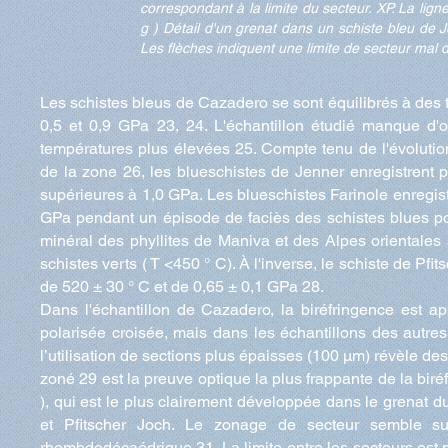
correspondant à la limite du secteur. XP. La lig
g ) Détail d'un grenat dans un schiste bleu de 
Les flèches indiquent une limite de secteur mal dé
Les schistes bleus de Cazadero se sont équilibrés à des 
0,5 et 0,9 GPa 23, 24. L'échantillon étudié manque d'
températures plus élevées 25. Compte tenu de l'évoluti
de la zone 26, les blueschistes de Jenner enregistrent
supérieures à 1,0 GPa. Les blueschistes Farinole enregis
GPa pendant un épisode de faciès des schistes blues p
minéral des phyllites de Maniva et des Alpes orientales
schistes verts ( T <450 ° C). À l'inverse, le schiste de Pfi
de 520 ± 30 ° C et de 0,65 ± 0,1 GPa 28.
Dans l'échantillon de Cazadero, la biréfringence est 
polarisée croisée, mais dans les échantillons des autres 
l’utilisation de sections plus épaisses (100 µm) révèle des
zoné 29 est la preuve optique la plus frappante de la biré
), qui est le plus clairement développée dans le grenat d
et Pfitscher Joch. Le zonage de secteur semble su
rhombdodécaédrique 31. La limite entre les secteurs est ne