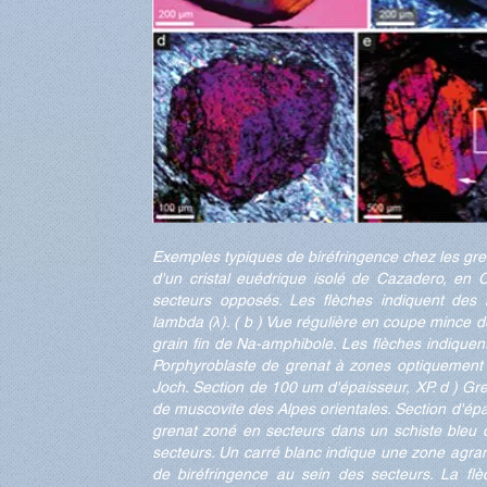
Exemples typiques de biréfringence chez les gre
d'un cristal euédrique isolé de Cazadero, en C
secteurs opposés. Les flèches indiquent des i
lambda (λ). ( b ) Vue régulière en coupe mince 
grain fin de Na-amphibole. Les flèches indiquent 
Porphyroblaste de grenat à zones optiquement se
Joch. Section de 100 um d'épaisseur, XP. d ) Gre
de muscovite des Alpes orientales. Section d'ép
grenat zoné en secteurs dans un schiste bleu de
secteurs. Un carré blanc indique une zone agrandie
de biréfringence au sein des secteurs. La flèc