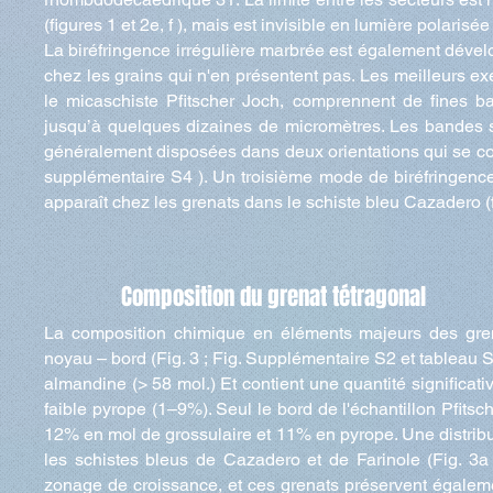
(figures 1 et 2e, f ), mais est invisible en lumière polarisée
La biréfringence irrégulière marbrée est également dével
chez les grains qui n'en présentent pas. Les meilleurs e
le micaschiste Pfitscher Joch, comprennent de fines b
jusqu’à quelques dizaines de micromètres. Les bandes so
généralement disposées dans deux orientations qui se coup
supplémentaire S4 ). Un troisième mode de biréfringence 
apparaît chez les grenats dans le schiste bleu Cazadero (f
Composition du grenat tétragonal
La composition chimique en éléments majeurs des grena
noyau – bord (Fig. 3 ; Fig. Supplémentaire S2 et tableau S
almandine (> 58 mol.) Et contient une quantité significat
faible pyrope (1–9%). Seul le bord de l'échantillon Pfits
12% en mol de grossulaire et 11% en pyrope. Une distribu
les schistes bleus de Cazadero et de Farinole (Fig. 3a
zonage de croissance, et ces grenats préservent égaleme