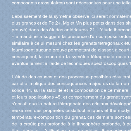
composants grossulaires) sont nécessaires pour une telle
L’abaissement de la symétrie observé ici serait normaleme
plus grands et de Fe 2+, Mg et Mn plus petits dans des s
prouvé) dans des études antérieures. 21. L'étude thermod
– almandine a suggéré la présence d'un composé ordonn
similaire à celui mesuré chez les grenats tétragonaux ét
fournissent aucune preuve permettant de classer, à court o
conséquent, la cause de la symétrie tétragonale reste 
éventuellement à l'aide de techniques spectroscopiques 
L'étude des causes et des processus possibles résultant 
car elle implique des conséquences majeures de la non-i
solide 44, sur la stabilité et la composition de ce minéra
et leurs applications 45, et comportement du grenat synthé
s'ensuit que la nature tétragonale des cristaux dévelop
réexamen des propriétés cristallochimiques et thermodyn
température-composition du grenat, ces derniers sont ess
de la croûte peu profonde à la lithosphère profonde, à p
être déduits. L'utilisation de propriétés thermody