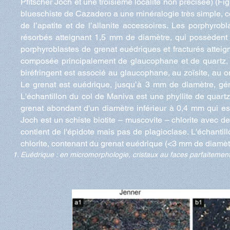
Pfitscher Joch et une troisième localité non précisée) (Fi
blueschiste de Cazadero a une minéralogie très simple, c
de l’apatite et de l’allanite accessoires. Les porphyrob
résorbés atteignant 1,5 mm de diamètre, qui possèdent 
porphyroblastes de grenat euédriques et fracturés atteig
composée principalement de glaucophane et de quartz, chl
biréfringent est associé au glaucophane, au zoïsite, au omph
Le grenat est euédrique, jusqu’à 3 mm de diamètre, gén
L'échantillon du col de Maniva est une phyllite de quartz,
grenat abondant d'un diamètre inférieur à 0,4 mm qui est 
Joch est un schiste biotite – muscovite – chlorite avec d
contient de l'épidote mais pas de plagioclase. L'échantill
chlorite, contenant du grenat euédrique (<3 mm de diamètre
Euédrique : en micromorphologie, cristaux au faces parfaitement