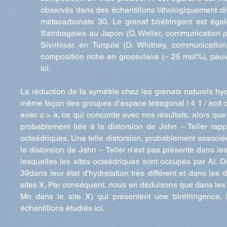
observés dans des échantillons lithologiquement di
métacarbonate 30. Le grenat biréfringent est ég
Sambagawa au Japon (O. Weller, communication per
Sivrihisar en Turquie (D. Whitney, communicatio
composition riche en grossulaire (~ 25 mol%), pau
ici.
La réduction de la symétrie chez les grenats naturels hy
même façon des groupes d’espace tétragonal I 4 1 / acd ou
avec c > a, ce qui concorde avec nos résultats, alors que 
probablement liée à la distorsion de Jahn – Teller rapp
octaédriques. Une telle distorsion, probablement associé
la distorsion de Jahn – Teller n'est pas présente dans le
lesquelles les sites octaédriques sont occupés par Al. D
39dans leur état d'hydratation très différent et dans les 
sites X. Par conséquent, nous en déduisons que dans les
Mn dans le site X) qui présentent une biréfringence,
échantillons étudiés ici.