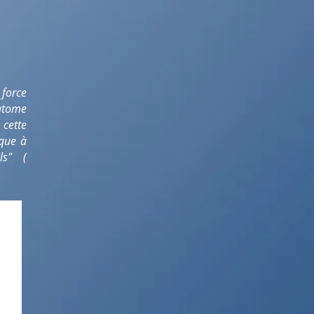
force
atome
 cette
ique à
als" (