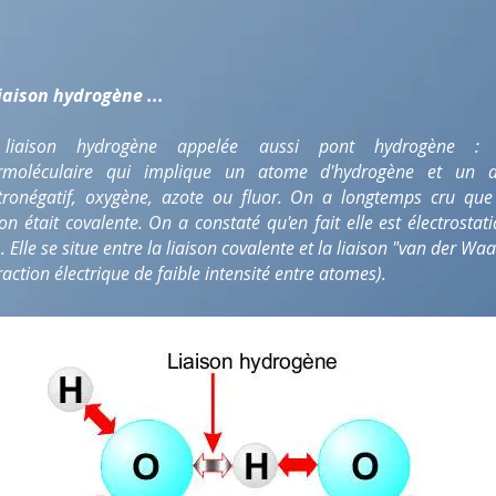
iaison hydrogène ...
liaison hydrogène appelée aussi pont hydrogène : 
ermoléculaire qui implique un atome d'hydrogène et un 
tronégatif, oxygène, azote ou fluor. On a longtemps cru que
son était covalente. On a constaté qu'en fait elle est électrostat
 Elle se situe entre la liaison covalente et la liaison "van der Wa
raction électrique de faible intensité entre atomes).