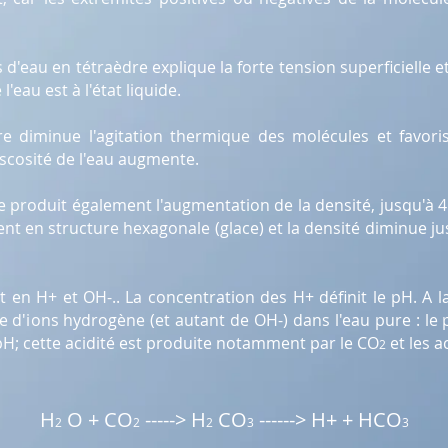
eau en tétraèdre explique la forte tension superficielle et la
'eau est à l'état liquide.
 diminue l'agitation thermique des molécules et favoris
iscosité de l'eau augmente.
produit également l'augmentation de la densité, jusqu'à 4
nt en structure hexagonale (glace) et la densité diminue j
t en H+ et OH-.. La concentration des H+ définit le pH. A la
e d'ions hydrogène (et autant de OH-) dans l'eau pure : le 
H; cette acidité est produite notamment par le CO
et les a
2
H
O + CO
-----> H
CO
------> H+ + HCO
2
2
2
3
3