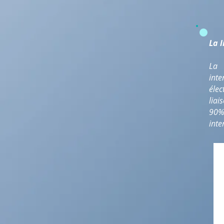
La l
La 
int
élec
liai
90%.
inte