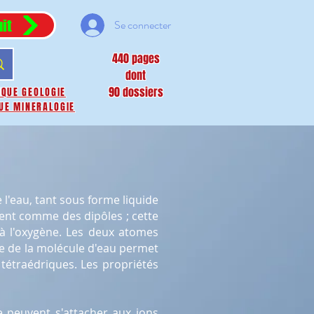
it
Se connecter
440 pages
dont
90 dossiers
IQUE GEOLOGIE
UE MINERALOGIE
.
 l'eau, tant sous forme liquide
ent comme des dipôles ; cette
 à l'oxygène. Les deux atomes
re de la molécule d'eau permet
tétraédriques. Les propriétés
e peuvent s'attacher aux ions