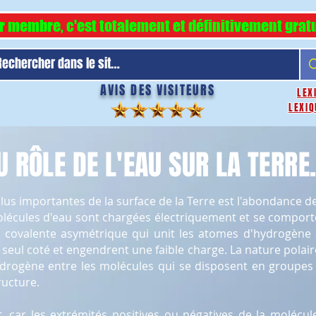
r membre, c'est totalement et définitivement gratu
AVIS DES VISITEURS
LEX
LEXIQ
 RÔLE DE L'EAU SUR LA TERRE
lus importantes de la surface de la Terre est l'abondance de
olécules d'eau sont chargées électriquement et se comport
on covalente asymétrique qui unit les atomes d'hydrogène
seul coté et engendrent une faible charge. La nature polai
hydrogène entre les molécules qui se disposent en groupes 
ructure.
t, car les extrémités positives ou négatives de la molécul