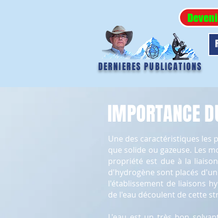
Deveni
DERNIERES PUBLICATIONS
IMPORTANCE DU
Une des caractéristiques les p
que solide ou gazeuse. Les m
propriété est due à la liais
d'hydrogène sont placés d'un 
l'établissement de liaisons 
de l'eau découlent de cette st
L'eau est un très bon solvan