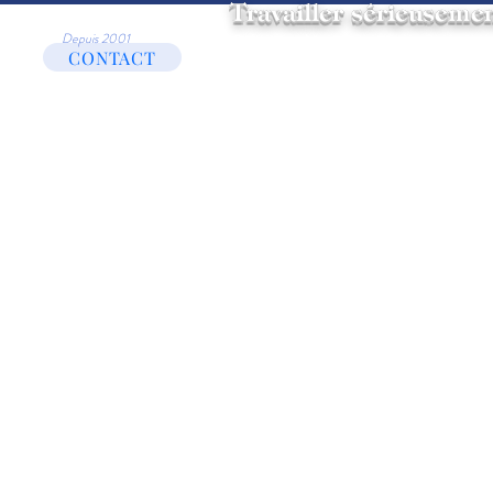
Travailler sérieusemen
Depuis 2001
Politique de
Site créé et adminis
CONTACT
confidentialité
https:/