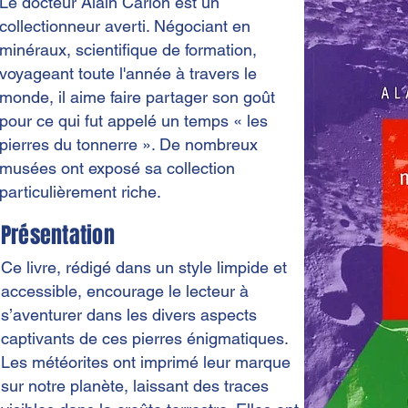
Le docteur Alain Carion est un
tall and narrow letters, that works well on
collectionneur averti. Négociant en
almost every site.
minéraux, scientifique de formation,
voyageant toute l'année à travers le
monde, il aime faire partager son goût
pour ce qui fut appelé un temps « les
pierres du tonnerre ». De nombreux
musées ont exposé sa collection
particulièrement riche.
Présentation
Ce livre, rédigé dans un style limpide et
accessible, encourage le lecteur à
s’aventurer dans les divers aspects
captivants de ces pierres énigmatiques.
Les météorites ont imprimé leur marque
sur notre planète, laissant des traces