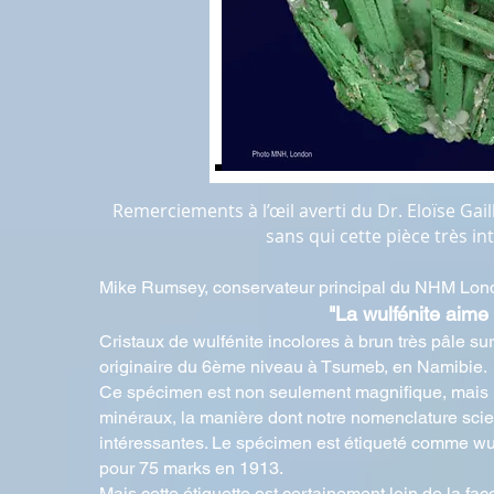
Remerciements à l’œil averti du Dr. Eloïse Gai
sans qui cette pièce très in
Mike Rumsey, conservateur principal du NHM Lond
"La wulfénite aime 
Cristaux de wulfénite incolores à brun très pâle su
originaire du 6ème niveau à Tsumeb, en Namibie.
Ce spécimen est non seulement magnifique, mais il 
minéraux, la manière dont notre nomenclature sci
intéressantes. Le spécimen est étiqueté comme wulf
pour 75 marks en 1913.
Mais cette étiquette est certainement loin de la faç