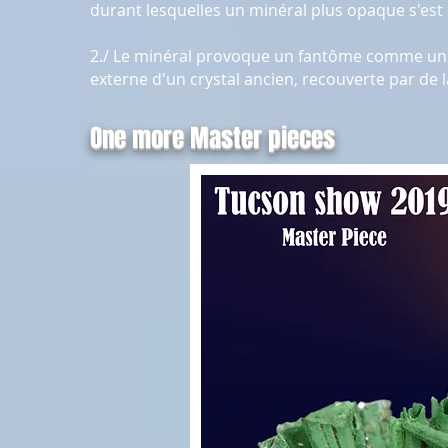
durant lesquelles un minéral plus opaque s'est
2./ Le minéral provoque un fantôme comme une w
externe d'un crystal ancien, recouverte par de la
One more Master pieces