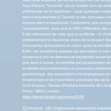
Tout d’abord, "herrerite" est un ancien nom de smit
smithsonite sur le spécimen - juste quelques crist
sont omniprésentes à Tsumeb et des morceaux comm
comme étant la bayldonite. Cependant, une analyse
l’arsentsumbite, alors que le XRD (diffraction des r
Il est intéressant de noter que la wulfénite - le mi
probablement le deuxième violon de la plupart des
incroyables épimorphies en creux après la mimétit
Enfin, les conditions exactes qui permettent à une 
conservant son revêtement de bayldonite (arséniat
que dans d’autres, la mimétite est partiellement re
wulfénite est probablement un processus extrêmeme
géochimique, des associations minéralogiques et d
morphologie et de l'orientation préexistantes de la
Droit d'auteur : Musée d'Histoire Naturelle de Lond
Photo : MNH London.
https://www.mindat.org/smmp/2019
Épimorphie : (de l’anglosaxon epimorphe) empreint