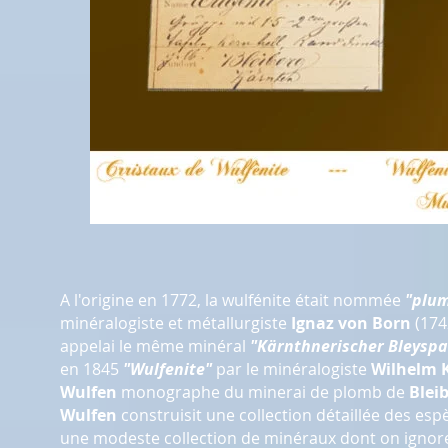
A l'origine en 1772, la wulfénite était nommée
"plum
minéralogiste et métallurgiste
Ignaz von Born
(174
appelai le même minéral
"Kärnthnerischer Bleyspa
en 1845
"Wulfenite"
par le minéralogiste
Wilhelm 
Wulfen
monographe du minerai de plomb de
Bleib
Wulfen
construisit une collection détaillée des es
une modeste collection de minéraux dont on ignore 