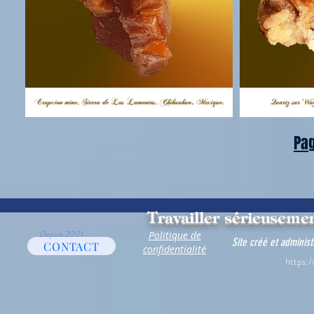
Pag
Travailler sérieusemen
Depuis 2001
Politique de
Site créé et adminis
CONTACT
confidentialité
https:/