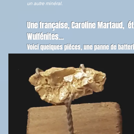
un autre minéral.
Une française, Caroline Martaud, éta
Wulfénites...
Voici quelques pièces, une panne de batter