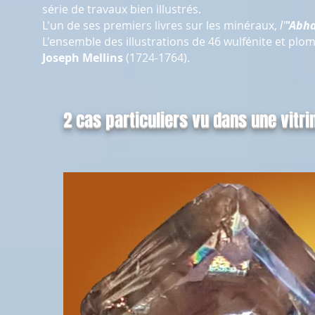
série de travaux bien illustrés.
L'un de ses premiers livres sur les minéraux,
l'
"Abh
L'ensemble des illustrations de 46 wulfénite et plo
Joseph Mellins
(1724-1764).
2 cas particuliers vu dans une vitri