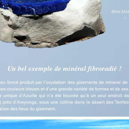
Mine Mal
», 
Un bel exemple de minéral fibroradié !
bleu foncé produit par l’oxydation des gisements de minerai de 
ches couleurs bleues et d’une grande variété de formes et de se
 unique d’Azurite qui n’a été trouvée qu’à un seul endroit d
près d’Areyonga, sous une colline dans le désert des Territoi
aires des lieux du gisement.