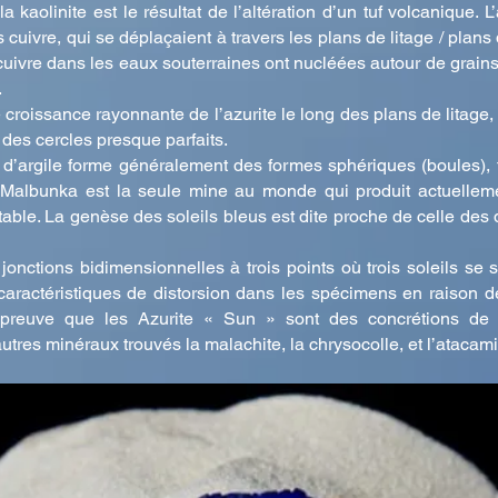
 kaolinite est le résultat de l’altération d’un tuf volcanique. L
cuivre, qui se déplaçaient à travers les plans de litage / plans 
uivre dans les eaux souterraines ont nucléées autour de grains 
.
croissance rayonnante de l’azurite le long des plans de litage, 
 des cercles presque parfaits.
s d’argile forme généralement des formes sphériques (boules), 
 Malbunka est la seule mine au monde qui produit actuelleme
 stable. La genèse des soleils bleus est dite proche de celle de
 jonctions bidimensionnelles à trois points où trois soleils se 
s caractéristiques de distorsion dans les spécimens en raiso
a preuve que les Azurite « Sun » sont des concrétions de
res minéraux trouvés la malachite, la chrysocolle, et l’atacamit