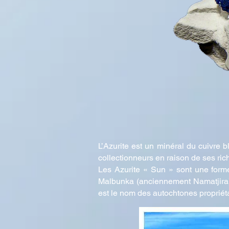
L’Azurite est un minéral du cuivre 
collectionneurs en raison de ses ri
Les Azurite « Sun » sont une forme
Malbunka (anciennement Namatjira) 
est le nom des autochtones propriét