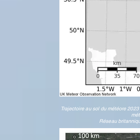
Trajectoire au sol du météore 2023
mét
Réseau britanniqu