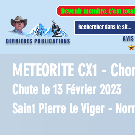
Devenir membre, c'est tota
AVIS
DERNIERES PUBLICATIONS
METEORITE
CX1 -
Chon
Chute le 13 Février 2023
Saint Pierre le Viger - No