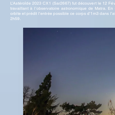
L’Astéroïde 2023 CX1 (Sar2667) fut découvert le 12 Fé
travaillant à l’observatoire astronomique de Matra. En 
orbite et prédit l’entrée possible ce corps d’1m3 dans l
2h59.