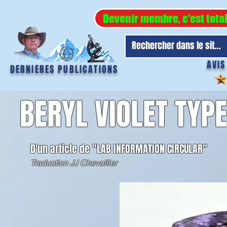
Devenir membre, c'est tota
AVIS
DERNIERES PUBLICATIONS
BERYL VIOLET TYP
D'un article de "LAB INFORMATION CIRCULAR"
Traduction JJ Chevallier