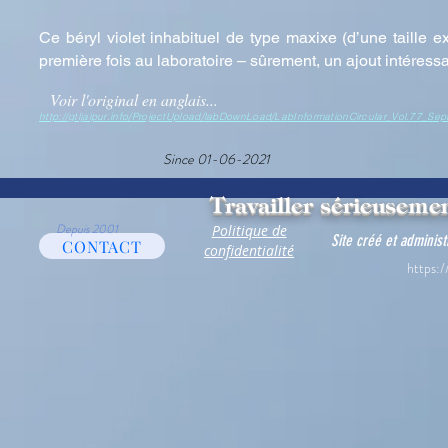
Ce béryl violet inhabituel de type maxixe (d’une taille 
première fois au laboratoire – sûrement, un ajout intéress
Voir l'original en anglais...
http://gtljaipur.info/ProjectUpload/labDownLoad/LabInformationCircular_Vo
Since 01-06-2021
Travailler sérieusemen
Depuis 2001
Politique de
Site créé et adminis
CONTACT
confidentialité
https:/