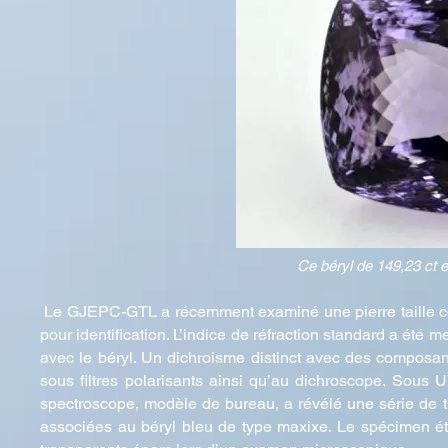
Ce béryl de 149,23 ct es
Le GJEPC-GTL a récemment examiné une pierre taille cous
pour identification. L’indice de réfraction standard a été 
avec le béryl. Un dichroisme distinct avec des composants 
sous filtres polarisants ainsi qu’au dichroscope. Sous UV
spectroscope, modèle de bureau, a révélé une série de t
associées au béryl bleu de type maxixe. Le spécimen éta