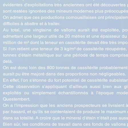
évidentes d'exploitations très anciennes ont été découvertes 
sont restées ignorées des mineurs modernes plus préoccupés 
On admet que ces productions cornouaillaises ont principalemen
difficiles à abattre et à traiter.
Au total, une vingtaine de vallons aurait été exploitée, p
admettant une largeur utile de 20 mètres et une épaisseur du
million de m³ dont la teneur en cassitérite devait être très im
Si l'on retient une teneur de 3 kg/m³ de cassitérite récupérée,
tonnes d'étain métallique sur une période de temps comprise
delà.
On est donc loin des 800 tonnes de cassitérite probablement s
aurait pu être majoré dans des proportions non négligeables.
En effet, l'on s'étonne du fort potentiel de cassitérite subsist
Cette observation s'appliquant d'ailleurs aussi bien aux g
exploités ou simplement échantillonnés à l'époque mo
Questembert.
On a l'impression que les anciens prospecteurs se livraient 
par hasard, et qu'ils se contentaient de produire le maximu
dans sa totalité. A croire que le minerai d'étain n'était pas a
Bien sûr, les conditions de travail dans ces fonds de vallons