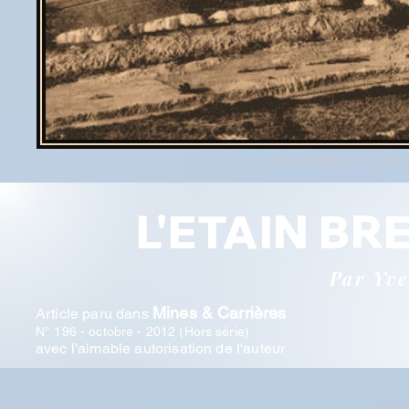
Mine d'Abbaretz- Loire i
L'ETAIN BR
Par Yve
Mines & Carrières
Article paru dans
N° 196 - octobre - 2012 (Hors série)
avec l'aimable autorisation de l'auteur