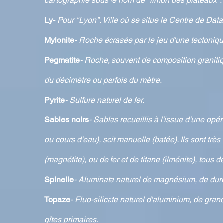
cartographié sous le nom de "limon des plateaux".
Ly-
Pour "Lyon". Ville où se situe le Centre de Dat
Mylonite
- Roche écrasée par le jeu d'une tectoniq
Pegmatite
- Roche, souvent de composition granitique
du décimètre ou parfois du mètre.
Pyrite
- Sulfure naturel de fer.
Sables noirs
- Sables recueillis à l'issue d'une opé
ou cours d'eau), soit manuelle (batée). Ils sont tr
(magnétite), ou de fer et de titane (ilménite), tous
Spinelle
- Aluminate naturel de magnésium, de du
Topaze
- Fluo-silicate naturel d'aluminium, de gra
gîtes primaires.