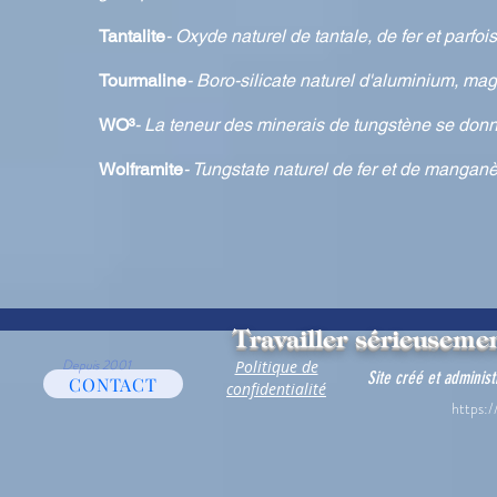
Tantalite
- Oxyde naturel de tantale, de fer et parfoi
Tourmaline
- Boro-silicate naturel d'aluminium, magn
WO³
- La teneur des minerais de tungstène se do
Wolframite
- Tungstate naturel de fer et de mangan
Travailler sérieusemen
Depuis 2001
Politique de
Site créé et adminis
CONTACT
confidentialité
https:/