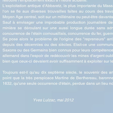
retrouvé l'emplacement exact à l'heure actuelle.
L'exploitation antique d'Abbaretz, la plus importante du Massif
l'on se fie aux diverses trouvailles faites au cours des tra
Moyen Age central, soit sur un millénaire ou peut-être davant
Sauf à envisager une improbable production journalière de
minière se déroulant sur une aussi longue durée sans adme
concurrence de l'étain cornouaillais, concurrence du fer, guer
Se pose alors le problème de l'origine des "repreneurs" arr
depuis des décennies ou des siècles. Etait-ce une communa
Saxons ou des Germains bien connus pour leurs compétences en
allemand dans l'espoir de redécouvrir les mines d'argent ou
bien que ceux-ci devaient avoir suffisamment à exploiter sur le
Toujours est-il qu'au dix septième siècle, le souvenir des 
point que la très perspicace Martine de Berthereau, baronne
1632, qu'une seule occurrence d'étain, perdue dans un lieu
Yves Lulzac, mai 2012