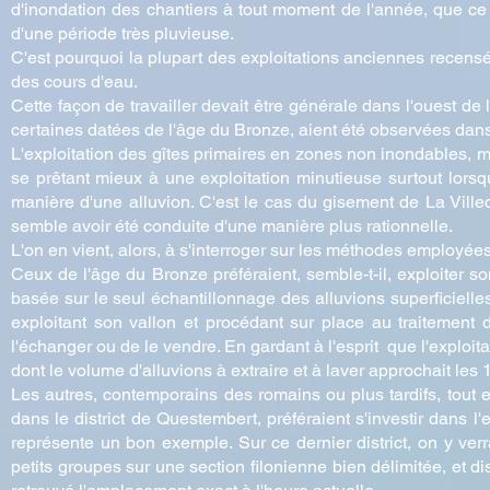
d'inondation des chantiers à tout moment de l'année, que ce
d'une période très pluvieuse.
C'est pourquoi la plupart des exploitations anciennes recens
des cours d'eau.
Cette façon de travailler devait être générale dans l'ouest de
certaines datées de l'âge du Bronze, aient été observées dans
L'exploitation des gîtes primaires en zones non inondables, m
se prêtant mieux à une exploitation minutieuse surtout lorsque
manière d'une alluvion. C'est le cas du gisement de La Villed
semble avoir été conduite d'une manière plus rationnelle.
L'on en vient, alors, à s'interroger sur les méthodes employée
Ceux de l'âge du Bronze préféraient, semble-t-il, exploiter
basée sur le seul échantillonnage des alluvions superficielles 
exploitant son vallon et procédant sur place au traitement du
l'échanger ou de le vendre. En gardant à l'esprit que l'exploit
dont le volume d'alluvions à extraire et à laver approchait le
Les autres, contemporains des romains ou plus tardifs, tout e
dans le district de Questembert, préféraient s'investir dans l
représente un bon exemple. Sur ce dernier district, on y verr
petits groupes sur une section filonienne bien délimitée, et di