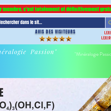
r membre, c'est totalement et définitivement gratu
AVIS DES VISITEURS
LEX
LEXIQ
éralogie Passion"
"Minéralogie Passi
E