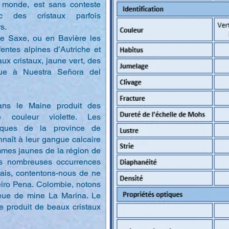
 monde, est sans conteste
 des cristaux parfois
s.
de Saxe, ou en Bavière les
entes alpines d’Autriche et
x cristaux, jaune vert, des
que à Nuestra Señora del
ans le Maine produit des
de couleur violette. Les
tiques de la province de
naît à leur gangue calcaire
mmes jaunes de la région de
ès nombreuses occurrences
rais, contentons-nous de ne
eiro Pena. Colombie, notons
bleue de mine La Marina. Le
 produit de beaux cristaux