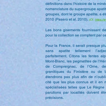
définitions dans l'histoire de la min
nomenclature du supergroupe apatite
groupes, dont le groupe apatite, a é
2010 (Pasero et al. 2010).
(Cf. :
https://
Les bons gisements fournissant d
pour la collection se comptent par 
Pour la France, il serait presque plu
sans apatite tellement l’adjec
parfaitement. Citons les fentes a
Mont-Blanc, les pegmatites de l’Hé
de Compreignac, de l’Orne, de
granitiques du Finistère ou de
étendrons pas plus afin de n’oubl
cité que les plus connus et il en
spécialisées telles que Le Règne
parutions par localités doivent ê
précisions.