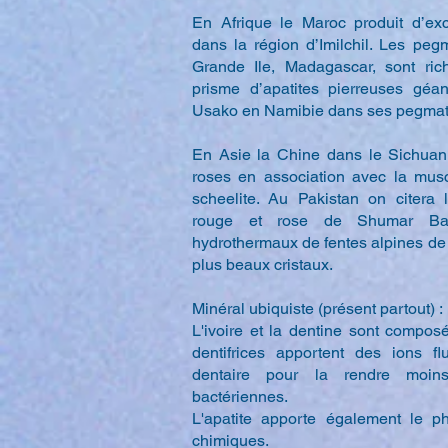
En Afrique le Maroc produit d’exce
dans la région d’Imilchil. Les pegm
Grande Ile, Madagascar, sont ri
prisme d’apatites pierreuses géan
Usako en Namibie dans ses pegmatit
En Asie la Chine dans le Sichuan
roses en association avec la musc
scheelite. Au Pakistan on citera l
rouge et rose de Shumar Bak
hydrothermaux de fentes alpines de 
plus beaux cristaux.
Minéral ubiquiste (présent partout) :
L'ivoire et la dentine sont composé
dentifrices apportent des ions flu
dentaire pour la rendre moin
bactériennes.
L'apatite apporte également le p
chimiques.