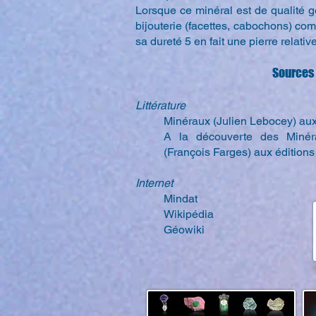
Lorsque ce minéral est de qualité ge
bijouterie (facettes, cabochons) com
sa dureté 5 en fait une pierre relativ
Sources 
Littérature
Minéraux (Julien Lebocey) aux
A la découverte des Minéra
(François Farges) aux édition
Internet
Mindat
Wikipédia
Géowiki