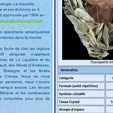
éralogie. La nouvelle
 et ses divisions en 5
té approuvée par l'IMA en
www.mindat.org/min-32275.html
)
es spécimens remarquables
centaines dans le monde.
s facile de citer les régions
tif ubiquiste s’applique
lpines de La Lauzière et du
rault, des Monts d’Ambazac,
 Bretagne et les fentes
 la Creuse. Nous ne nous
ier personne, nous n’avons
 manque encore. Les revues
 Minéral et les nombreuses
tre consultées pour plus de