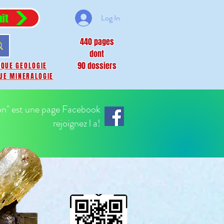
it
Log In
440 pages
dont
90 dossiers
IQUE GEOLOGIE
UE MINERALOGIE
on" est une page Facebook
rejoignez l a!