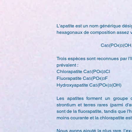
L'apatite est un nom générique dés
hexagonaux de composition assez v
Ca
(PO
)
(OH,
5
4
3
Trois espèces sont reconnues par l
prévalent :
Chlorapatite Ca
(PO
)
Cl
5
4
3
Fluorapatite Ca
(PO
)
F
5
4
3
Hydroxyapatite Ca
(PO
)
(OH)
5
4
3
Les apatites forment un groupe 
strontium et terres rares (parmi d'
sont de la fluorapatite, tandis que 
moins courante et la chlorapatite est 
Nous avons ajouté la plus rare, l’ex