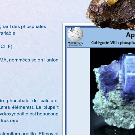
ignant des phosphates
ariable,
Cl, F).
'IMA, nommées selon l'anion
de phosphate de calcium,
autres éléments). La plupart
l'hydroxyapatite est beaucoup
très rare.
-strontium-apatite, Efimov et