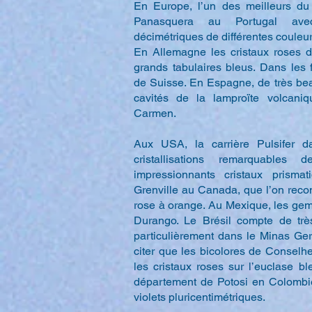
En Europe, l’un des meilleurs du
Panasquera au Portugal avec
décimétriques de différentes couleur
En Allemagne les cristaux roses 
grands tabulaires bleus. Dans les f
de Suisse. En Espagne, de très beau
cavités de la lamproïte volcani
Carmen.
Aux USA, la carrière Pulsifer d
cristallisations remarquables 
impressionnants cristaux prisma
Grenville au Canada, que l’on recon
rose à orange. Au Mexique, les ge
Durango. Le Brésil compte de tr
particulièrement dans le Minas Ge
citer que les bicolores de Conselh
les cristaux roses sur l’euclase 
département de Potosi en Colombie
violets pluricentimétriques.