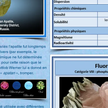
riés l'apatite fut longtemps
vers (par exemple, le
chimique ne fut déterminée
t pour cette raison que le
tlob Werner lui a donné en
 «
apatan
», tromper.
é utilisée avec différentes