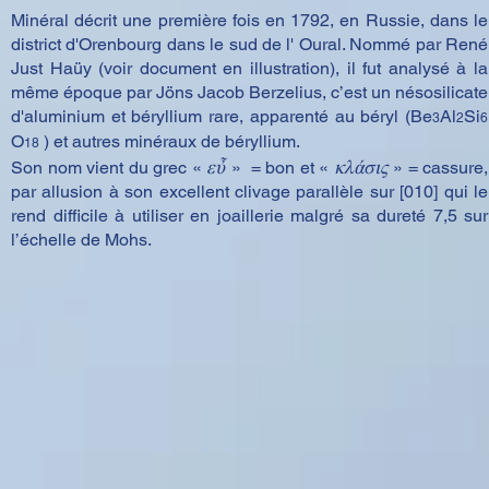
Minéral décrit une première fois en 1792, en Russie, dans le
district d'Orenbourg dans le sud de l' Oural. Nommé par René
Just Haüy (voir document en illustration), il fut analysé à la
même époque par Jöns Jacob Berzelius, c’est un nésosilicate
d'aluminium et béryllium rare, apparenté au béryl (Be
Al
Si
3
2
6
O
) et autres minéraux de béryllium.
18
εὖ
κλάσις
Son nom vient du grec «
» = bon et «
» = cassure,
par allusion à son excellent clivage parallèle sur [010] qui le
rend difficile à utiliser en joaillerie malgré sa dureté 7,5 sur
l’échelle de Mohs.