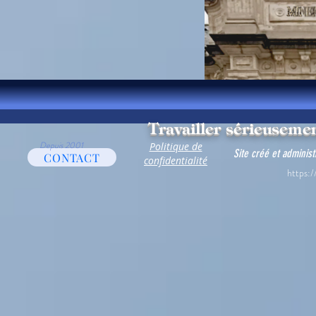
Travailler sérieusemen
Depuis 2001
Politique de
Site créé et adminis
CONTACT
confidentialité
https:/