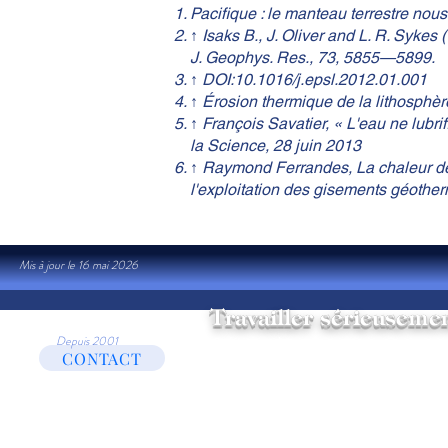
Pacifique : le manteau terrestre nous
↑ Isaks B., J. Oliver and L. R. Sykes
J. Geophys. Res., 73, 5855—5899.
↑ DOI:10.1016/j.epsl.2012.01.001
↑ Érosion thermique de la lithosphèr
↑ François Savatier, « L'eau ne lubrif
la Science, 28 juin 2013
↑ Raymond Ferrandes, La chaleur de l
l'exploitation des gisements géothe
Mis à jour le 16 mai 2026
Travailler sérieusemen
Depuis 2001
Politique de
Site créé et adminis
CONTACT
confidentialité
https:/