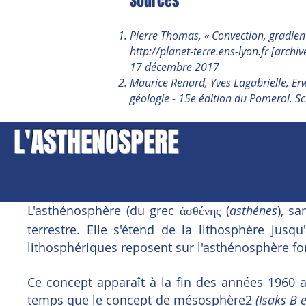
Sources
Pierre Thomas, « Convection, gradien
http://planet-terre.ens-lyon.fr
[archiv
17 décembre 2017
Maurice Renard, Yves Lagabrielle, Er
géologie - 15e édition du Pomerol. S
L'ASTHENOSPERE
L'asthénosphère (du grec
(
asthénes
), s
ἀσθένης
terrestre. Elle s'étend de la lithosphère jus
lithosphériques reposent sur l'asthénosphère fo
Ce concept apparaît à la fin des années 1960 
temps que le concept de mésosphère2
(Isaks B e