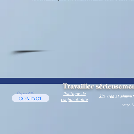
Travailler sérieusemen
Depuis 2001
Politique de
Site créé et adminis
CONTACT
confidentialité
https:/