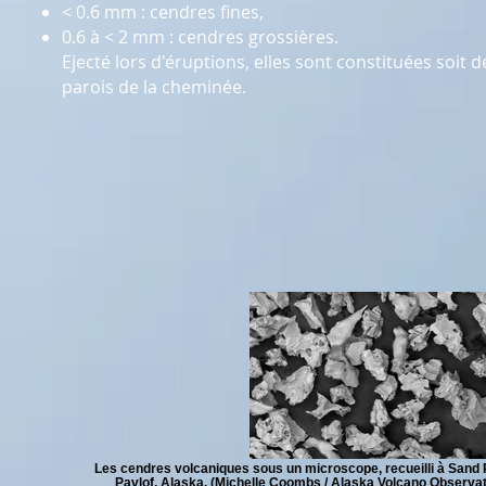
< 0.6 mm : cendres fines,
0.6 à < 2 mm : cendres grossières.
Ejecté lors d'éruptions, elles sont constituées soi
parois de la cheminée.
Les cendres volcaniques sous un microscope, recueilli à Sand P
Pavlof, Alaska. (Michelle Coombs / Alaska Volcano Observat