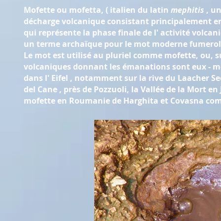
Mofette ou mofetta
, (
italien
du
latin
mephitis
, un
décharge volcanique
consistant principalement 
qui représente la phase finale de l'
activité volcan
un terme archaïque pour le mot moderne
fumerol
Le mot est utilisé au pluriel comme mofette, ou, 
volcaniques donnant les
émanations
sont eux - m
dans l'
Eifel
, notamment sur la rive du
Laacher Se
del Cane
, près de
Pozzuoli
, la
Vallée de la Mort
en
mofette en
Roumanie
de
Harghita
et
Covasna
com