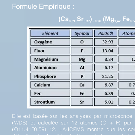
Formule Empirique :
Elle est basée sur les analyses par microsonde 
(WDS) et calculée sur 12 atomes (O + F) par un
(O11.41F0.59) 12. LA-ICPMS montre que les conc