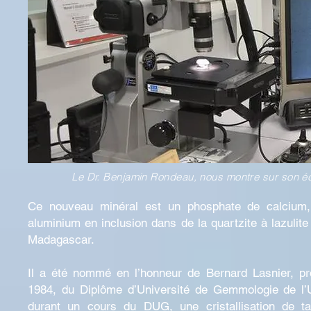
Le Dr. Benjamin Rondeau, nous montre sur son écr
Ce nouveau minéral est un phosphate de calcium, 
aluminium en inclusion dans de la quartzite à lazulite
Madagascar.
Il a été nommé en l’honneur de Bernard Lasnier, pro
1984, du Diplôme d’Université de Gemmologie de l’
durant un cours du DUG, une cristallisation de tail