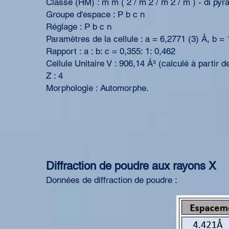
Classe (HM) : m m ( 2 / m 2 / m 2 / m ) - di pyr
Groupe d'espace : P b c n
Réglage : P b c n
Paramètres de la cellule : a = 6,2771 (3) Å, b = 
Rapport : a : b: c = 0,355: 1: 0,462
Cellule Unitaire V : 906,14 Å³ (calculé à partir de
Z : 4
Morphologie : Automorphe.
Diffraction de poudre aux rayons X
Données de diffraction de poudre :