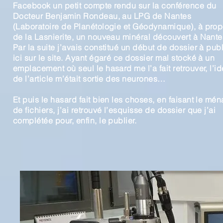
Facebook un petit compte rendu sur la conférence du
Docteur Benjamin Rondeau, au LPG de Nantes
(Laboratoire de Planétologie et Géodynamique), à pro
de la Lasnierite, un nouveau minéral découvert à Nante
Par la suite j’avais constitué un début de dossier à publ
ici sur le site. Ayant égaré ce dossier mal stocké à un
emplacement où seul le hasard me l’a fait retrouver, l’i
de l’article m’était sortie des neurones…
Et puis le hasard fait bien les choses, en faisant le mé
de fichiers, j’ai retrouvé l’esquisse de dossier que j’ai
complétée pour, enfin, le publier.