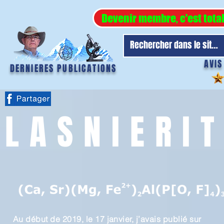
Devenir membre, c'est tota
AVIS
DERNIERES PUBLICATIONS
LASNIERI
Au début de 2019, le 17 janvier, j’avais publié sur