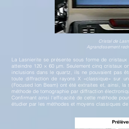
Cristal de Lasn
Agrandissement redr
La Lasnierite se présente sous forme de cristaux 
atteindre 120 × 60 µm. Seulement cinq cristaux ont
inclusions dans le quartz, ils ne pouvaient pas ê
toute diffraction de rayons X «classique» sur un
(Focused Ion Beam) ont été extraites et, ainsi, la
méthode de tomographie par diffraction électroni
Confirmant ainsi l'efficacité de cette méthode po
étudier par les méthodes et moyens classiques de 