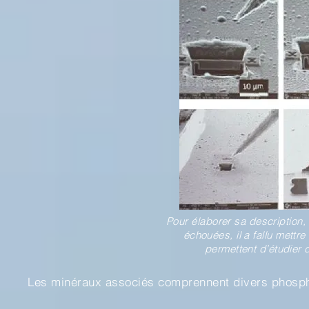
Pour élaborer sa description,
échouées, il a fallu mettr
permettent d’étudier 
Les minéraux associés comprennent divers phosphat