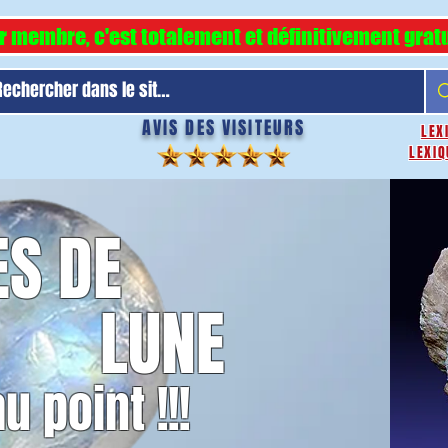
r membre, c'est totalement et définitivement gratu
AVIS DES VISITEURS
LEX
LEXIQ
ES DE
LUNE
u point !!!