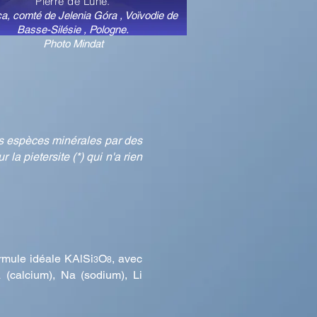
Pierre de Lune.
a, comté de Jelenia Góra , Voïvodie de
Basse-Silésie , Pologne.
Photo Mindat
urs espèces minérales par des
la pietersite (*) qui n'a rien
ormule idéale KAlSi
O
, avec
3
8
(calcium), Na (sodium), Li