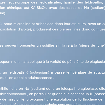
ates, sous-groupe des tectosilicates, famille des feldspaths,
tion chimique est KAlSi
O
, avec des traces de Na (sodium)
3
8
um).
, entre microcline et orthoclase dans leur structure, avec un s
(exsolution d'albite), produisent ces pierres fines donc connu
lase peuvent présenter un schiller similaire à la "pierre de lune
équemment mal appliqué à la variété de péristérite de plagiocla
se, un feldspath K (potassium) à basse température de struct
, que l'on appelle adularescence .
rthite riche en Na (sodium) donc un feldspath plagioclase, elle
labradorescence , en particulier quand elle contient un K (potas
 de miscibilité, provoquant une exsolution de l'orthoclase de l
fines taillées dans cette labradorite sont appelées spectrolite.