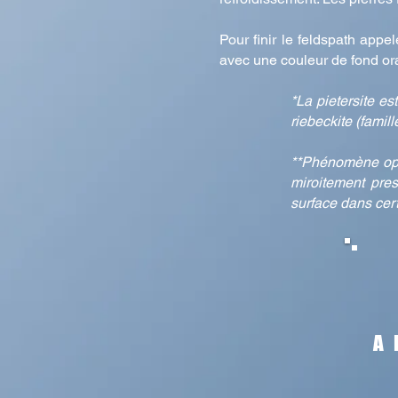
Pour finir le feldspath appel
avec une couleur de fond ora
*La pietersite es
riebeckite (famil
**Phénomène opti
miroitement pres
surface dans cert
A