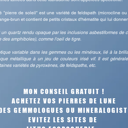
é "pierre de soleil" est une variété de feldspath (microcline ou
nge-brun et contient de petits cristaux d'hématite qui lui donne
t un quartz rendu opaque par les inclusions asbestiformes de cr
le des amphiboles), comme l'oeil de tigre.
que variable dans les gemmes ou les minéraux, lié à la brillan
que métallique à un jeu de couleurs irisé vif. Il est généra
aines variétés de pyroxènes, de feldspaths, etc.
MON CONSEIL GRATUIT !
ACHETEZ VOS PIERRES DE LUNE
 DES GEMMOLOGUES OU MINERALOGIST
EVITEZ LES SITES DE