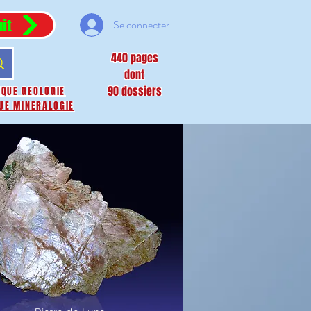
it
Se connecter
440 pages
dont
90 dossiers
IQUE GEOLOGIE
UE MINERALOGIE