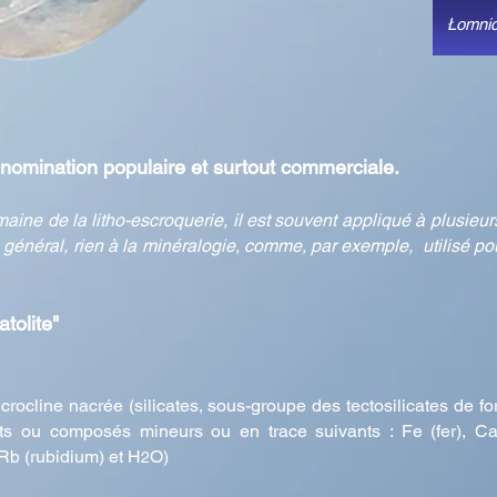
Łomnic
énomination populaire et surtout commerciale.
aine de la litho-escroquerie, il est souvent appliqué à plusie
énéral, rien à la minéralogie, comme, par exemple, utilisé pour 
atolite"
crocline nacrée (silicates, sous-groupe des tectosilicates de f
s ou composés mineurs ou en trace suivants : Fe (fer), Ca 
 Rb (rubidium) et H
O)
2