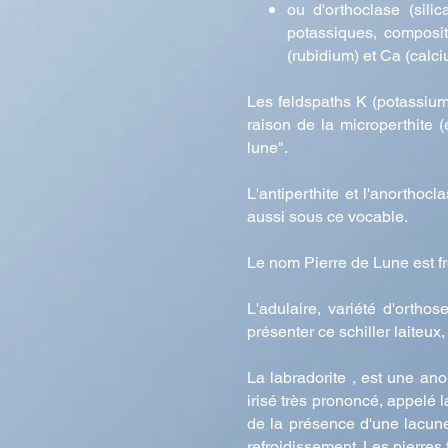
ou d'orthoclase (silic
potassiques, composi
(rubidium) et Ca (calci
Les feldspaths K (potassium)
raison de la microperthite 
lune".
L'antiperthite et l'anorthoc
aussi sous ce vocable.
Le nom Pierre de Lune est fr
L'adulaire, variété d'ortho
présenter ce schiller laiteux
La labradorite , est une ano
irisé très prononcé, appelé 
de la présence d'une lacune
refroidissement. Les pierres 