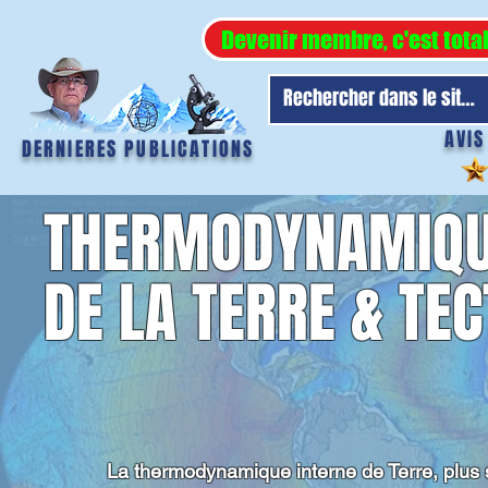
Devenir membre, c'est tota
AVIS
DERNIERES PUBLICATIONS
THERMODYNAMIQU
DE LA TERRE & TE
La thermodynamique interne de Terre, plus 