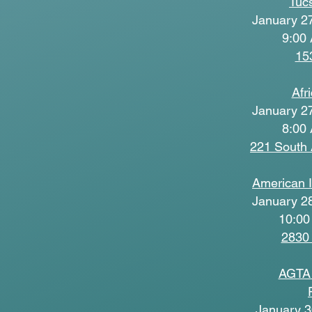
Tuc
January 27
9:00 
15
Afr
January 27
8:00 
221 South 
American I
January 28
10:00
2830 
AGTA 
January 3