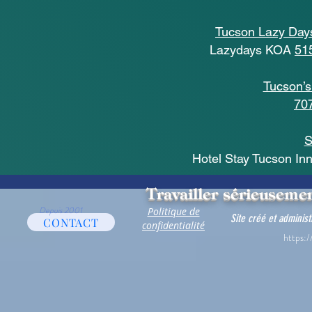
Tucson Lazy Da
Lazydays KOA
51
Tucson’
707
S
Hotel Stay Tucson In
Travailler sérieusemen
Depuis 2001
Politique de
Site créé et adminis
CONTACT
confidentialité
https:/