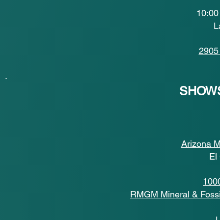
10:00
L
2905 
.
SHOW
Arizona M
El
100
RMGM Mineral & Fossil
L