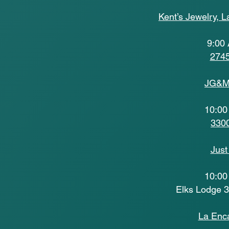
Kent’s Jewelry, 
9:00 
2745
JG&M 
10:00
3300
Just
10:00
Elks Lodge 
La Enc