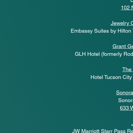
102 
Jewelry 
Embassy Suites by Hilton
Grant G
GLH Hotel (formerly Ro
The
Hotel Tucson Cit
Sonora
Sonor
633 W
JW Marriott Starr Pass R