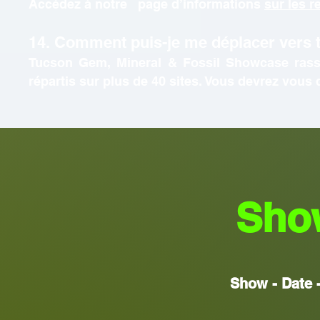
Accédez à notre page d’informations
sur les 
14. Comment puis-je me déplacer vers 
Tucson Gem, Mineral & Fossil Showcase rass
répartis sur plus de 40 sites. Vous devrez vous
Sho
Show - Date -