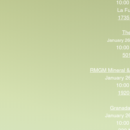
10:00
La Fu
1735
The
January 26
10:00
501
RMGM Mineral & 
January 26
10:00
1920
Granada
January 26
10:00