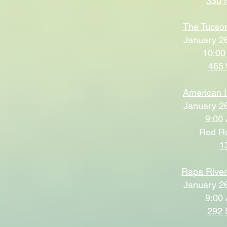
330 
The Tucson
January 26
10:00
465 
American I
January 26
9:00 
Red R
1
Rapa Rive
January 26
9:00 
292 