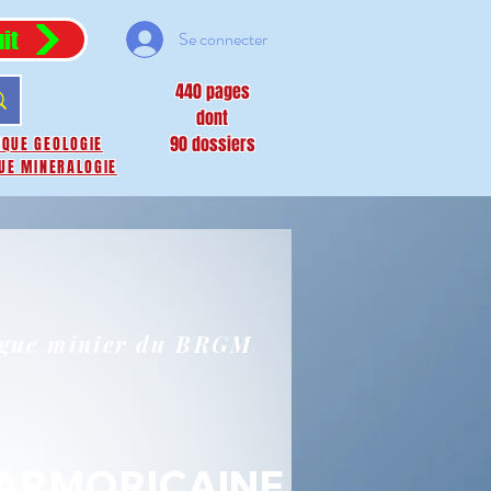
it
Se connecter
440 pages
dont
90 dossiers
IQUE GEOLOGIE
UE MINERALOGIE
ogue minier du BRGM
 ARMORICAINE