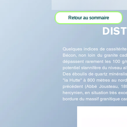
Retour au sommaire
DIST
Quelques indices de cassitérite
Bécon, non loin du granite cado
dépassent rarement les 100 g/m³
potentiel stannifère du niveau al
Des éboulis de quartz minéralisé 
"la Hutte" à 800 mètres au nor
précédent (Abbé Jousteau, 1892
hercynien, en situation très exc
bordure du massif granitique c