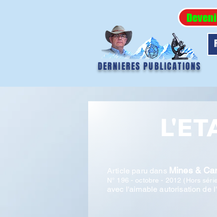
Deveni
DERNIERES PUBLICATIONS
L'E
Mines & Car
Article paru dans
N° 196 - octobre - 2012 (Hors séri
avec l'aimable autorisation de l