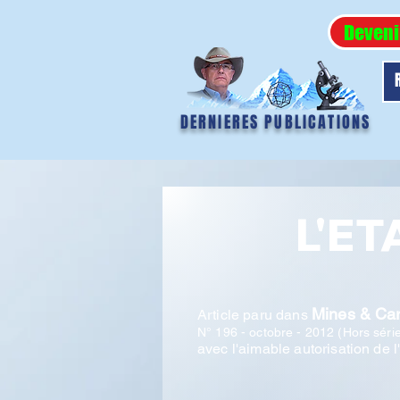
Deveni
DERNIERES PUBLICATIONS
L'E
Mines & Car
Article paru dans
N° 196 - octobre - 2012 (Hors séri
avec l'aimable autorisation de l