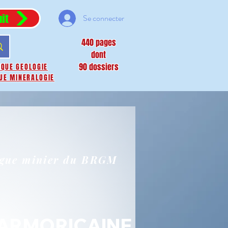
it
Se connecter
440 pages
dont
90 dossiers
IQUE GEOLOGIE
UE MINERALOGIE
ogue minier du BRGM
 ARMORICAINE