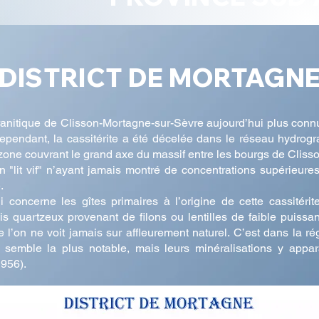
DISTRICT DE MORTAGN
ranitique de Clisson-Mortagne-sur-Sèvre aujourd’hui plus conn
ependant, la cassitérite a été décelée dans le réseau hydrogr
zone couvrant le grand axe du massif entre les bourgs de Clisso
n "lit vif" n’ayant jamais montré de concentrations supérieur
.
concerne les gîtes primaires à l’origine de cette cassitérit
is quartzeux provenant de filons ou lentilles de faible puiss
e l’on ne voit jamais sur affleurement naturel. C’est dans la r
 semble la plus notable, mais leurs minéralisations y appar
1956).