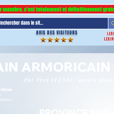
r membre, c'est totalement et définitivement gratu
AVIS DES VISITEURS
LEX
LEXIQ
TAIN ARMORICAIN
Par Yves LULZAC, ancien géol
rières
e)
'auteur
PROVINCE SUD