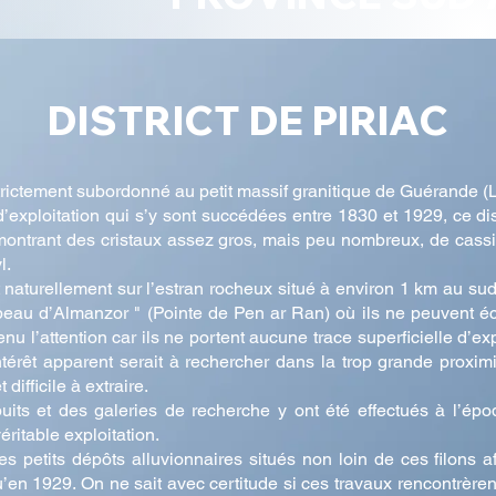
DISTRICT DE PIRIAC
strictement subordonné au petit massif granitique de Guérande (L
d’exploitation qui s’y sont succédées entre 1830 et 1929, ce d
x montrant des cristaux assez gros, mais peu nombreux, de cas
l.
t naturellement sur l’estran rocheux situé à environ 1 km au sud
au d’Almanzor " (Pointe de Pen ar Ran) où ils ne peuvent éc
enu l’attention car ils ne portent aucune trace superficielle d’
térêt apparent serait à rechercher dans la trop grande proximi
difficile à extraire.
uits et des galeries de recherche y ont été effectués à l’ép
éritable exploitation.
 petits dépôts alluvionnaires situés non loin de ces filons aff
en 1929. On ne sait avec certitude si ces travaux rencontrèrent