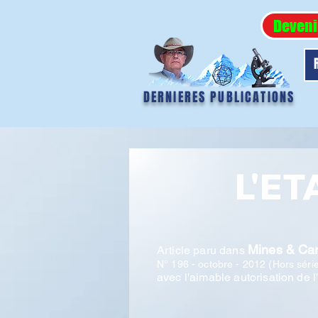
Deveni
DERNIERES PUBLICATIONS
L'E
Mines & Car
Article paru dans
N° 196 - octobre - 2012 (Hors séri
avec l'aimable autorisation de l