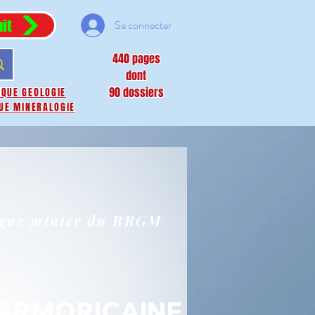
it
Se connecter
440 pages
dont
90 dossiers
IQUE GEOLOGIE
UE MINERALOGIE
ogue minier du BRGM
 ARMORICAINE