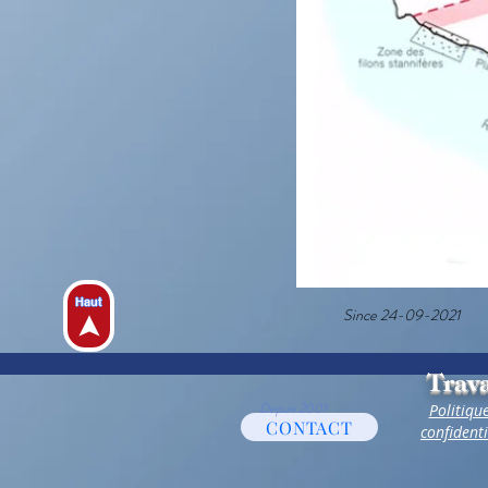
Haut
Since 24-09-2021
Trava
Depuis 2001
Politiqu
CONTACT
confidenti