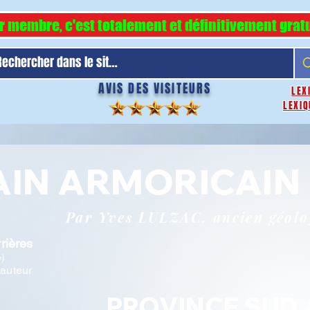
r membre, c'est totalement et définitivement gratu
AVIS DES VISITEURS
LEX
LEXIQ
TAIN ARMORICAIN
Par Yves LULZAC, ancien géol
rières
e)
'auteur
PROVINCE SUD