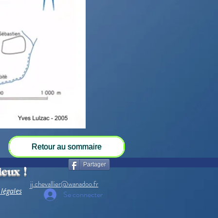
Retour au sommaire
Partager
ieux !
jj.chevallier@wanadoo.fr
légales
Se connecter