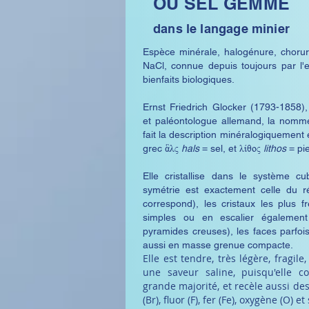
OU SEL GEMME
dans le langage minier
Espèce minérale, halogénure, choru
NaCl, connue depuis toujours par l
bienfaits biologiques.
Ernst Friedrich Glocker (1793-1858),
et paléontologue allemand, la nomme 
fait la description minéralogiquement
grec
ἃλς
hals
= sel, et
λίθος
lithos
= pie
Elle cristallise dans le système c
symétrie est exactement celle du r
correspond), les cristaux les plus 
simples ou en escalier égalemen
pyramides creuses), les faces parfo
aussi en masse grenue compacte.
Elle est tendre, très légère, fragile
une saveur saline, puisqu'elle c
grande majorité, et recèle aussi des 
(Br)
,
fluor (F)
,
fer (Fe)
,
oxygène (O)
et