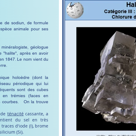
re de sodiun, de formule
'espèce animale pour ses
 minéralogiste, géologue
"halite", après en avoir
 en 1847. Le nom vient du
rre.
ubique holoèdre (dont la
éseau périodique qui lui
fréquents sont des cubes
t en trémies (faces en
is courbes. On la trouve
, de
ténacité
cassante, a
ontient du sel en très
traces d'iode (I)
,
brome
silicium (Si)
.