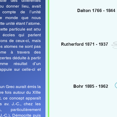
sité des différentes
pu donner lieu, avait
 compte de l’unité
 le monde que nous
te unité étant l’atome.
ette particule est aṇu
écoles qui parlent
ions de ceux-ci, mais
les atomes ne sont pas
même à travers des
certes déduite à partir
mme résultat d’un
appuie sur celle-ci et
un Grec aurait émis la
re fois autour du XIIIe
nt, ce concept apparaît
s av. J.-C., chez les
, particulièrement
J.-C.), Démocrite puis