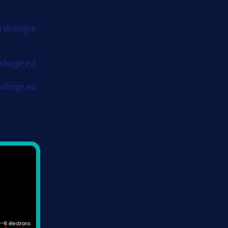
 distingue
charge est
 charge est