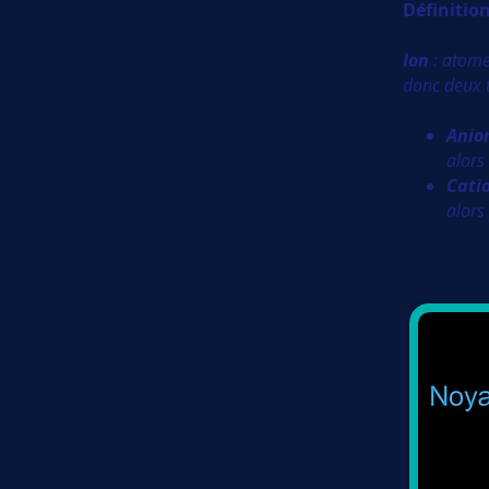
Définition
Ion
: atome
donc deux t
Anio
alors
Cati
alors 