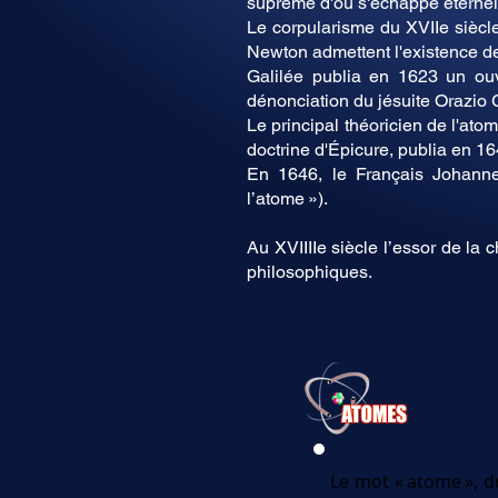
suprême d'où s'échappe éternell
Le corpularisme du XVIIe siècl
Newton admettent l'existence de 
Galilée publia en 1623 un ouv
dénonciation du jésuite Orazio 
Le principal théoricien de l'ato
doctrine d'Épicure, publia en 1
En 1646, le Français Johanne
l’atome »).
Au XVIIIIe siècle l’essor de la
philosophiques.
Le mot « atome », du