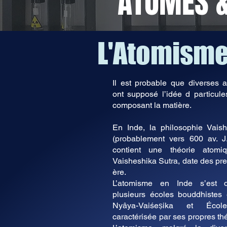
ATOMES &
L'Atomisme
Il est probable que diverses a
ont supposé l’idée d particule
composant la matière.
En Inde, la philosophie Vais
(probablement vers 600 av. J.
contient une théorie atomiq
Vaisheshika Sutra, date des pre
ère.
L’atomisme en Inde s’est d
plusieurs écoles bouddhistes 
Nyâya-Vaiśeṣika et Écol
caractérisée par ses propres th