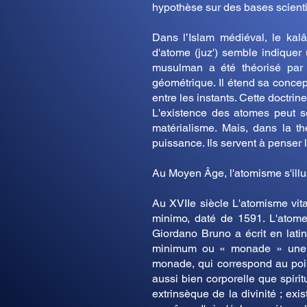
hypothèse sur des bases scienti
Dans l’Islam médiéval, le kalâ
d'atome (juz') semble indiquer
musulman a été théorisé par 
géométrique. Il étend sa concep
entre les instants. Cette doctrin
L'existence des atomes peut s
matérialisme. Mais, dans la th
puissance. Ils servent à penser 
Au Moyen Âge, l'atomisme s'illu
Au XVIIe siècle L'atomisme vit
minimo, daté de 1591. L'atome 
Giordano Bruno a écrit en lati
minimum ou « monade » une ent
monade, qui correspond au point
aussi bien corporelle que spiri
extrinsèque de la divinité ; ex