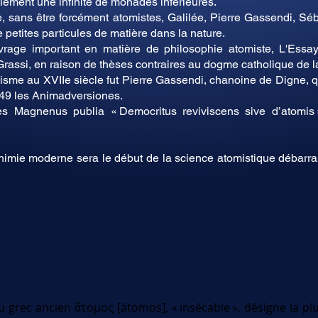
ement une infinité de monades inférieures.
e, sans être forcément atomistes, Galilée, Pierre Gassendi, Sé
petites particules de matière dans la nature.
rage important en matière de philosophie atomiste, L'Essayeu
Grassi, en raison de thèses contraires au dogme catholique de la
misme au XVIIe siècle fut Pierre Gassendi, chanoine de Digne, qui
649 les Animadversiones.
s Magnenus publia « Democritus reviviscens sive d’atomis »
 chimie moderne sera le début de la science atomistique débarra
 grec ancien ἄτομος [átomos], « insécable », désigne la plu