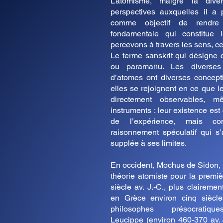
L’atomisme, malgré la diver
perspectives auxquelles il a 
comme objectif de rendre
fondamentale qui constitue
percevons à travers les sens, cet
Le terme sanskrit qui désigne c
ou paramaṇu. Les diverses 
d’atomes ont diverses concept
elles se rejoignent en ce que 
directement observables, 
instruments : leur existence est 
de l’expérience, mais co
raisonnement spéculatif qui s’
supplée à ses limites.
En occident, Mochus de Sidon, 
théorie atomiste pour la premiè
siècle av. J.-C., plus claireme
en Grèce environ cinq siècle
philosophes présocratiques
Leucippe (environ 460-370 av. 