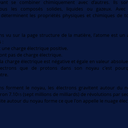
ant se combiner chimiquement avec d’autres. Ils so
ous les composés solides, liquides ou gazeux. Avec
s déterminent les propriétés physiques et chimiques de t
 vu sur la page structure de la matière, l'atome est un 
 :
 une charge électrique positive.
ont pas de charge électrique.
la charge électrique est négative et égale en valeur absolue
électrons que de protons dans son noyau c'est pour
tre.
s forment le noyau, les électrons gravitent autour du n
iron 7.10
(sept millions de milliards) de révolutions par 
15
ite autour du noyau forme ce que l'on appelle le nuage élec