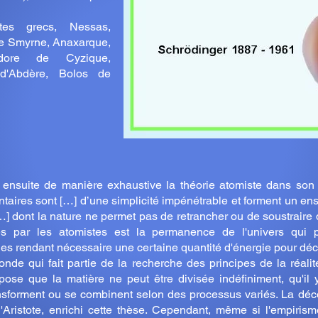
tes grecs, Nessas,
de Smyrne, Anaxarque,
odore de Cyzique,
d'Abdère, Bolos de
ensuite de manière exhaustive la théorie atomiste dans son o
ntaires sont […] d’une simplicité impénétrable et forment un e
[…] dont la nature ne permet pas de retrancher ou de soustraire
s par les atomistes est la permanence de l'univers qui p
bles rendant nécessaire une certaine quantité d'énergie pour dé
onde qui fait partie de la recherche des principes de la réalit
pose que la matière ne peut être divisée indéfiniment, qu'il
nsforment ou se combinent selon des processus variés. La dé
 d'Aristote, enrichi cette thèse. Cependant, même si l'empirisme