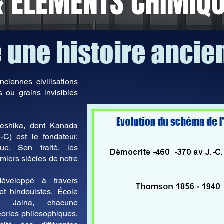
 ÉLÉMENTS CHIMIQ
 une histoire ancie
nciennes civilisations
s ou grains invisibles
heshika, dont Kanada
-C) est le fondateur,
ue. Son traité, les
miers siècles de notre
éveloppé à travers
et hindouistes, École
e Jaina, chacune
éories philosophiques.