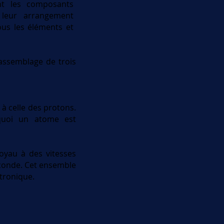
nt les composants
 leur arrangement
ous les éléments et
assemblage de trois
 à celle des protons.
quoi un atome est
oyau à des vitesses
seconde. Cet ensemble
tronique.