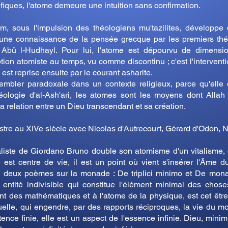
fiques, l'atome demeure une intuition sans confirmation.
m, sous l'impulsion des théologiens mu'tazilites, développe
 une connaissance de la pensée grecque par les premiers thé
Abû l-Hudhayl. Pour lui, l'atome est dépourvu de dimensi
tion atomiste au temps, vu comme discontinu ; c'est l'interventi
e est reprise ensuite par le courant asharite.
embler paradoxale dans un contexte religieux, parce qu'elle 
éologie d'al-Ash'ari, les atomes sont les moyens dont Allah
la relation entre un Dieu transcendant et sa création.
stre au XIVe siècle avec Nicolas d'Autrecourt, Gérard d'Odon, N
aliste de Giordano Bruno double son atomisme d'un vitalisme, 
est centre de vie, il est un point où vient s'insérer l'Âme 
n deux poèmes sur la monade : De triplici minimo et De monad
ité indivisible qui constitue l'élément minimal des choses m
 des mathématiques et à l'atome de la physique, est cet être 
tuelle, qui engendre, par des rapports réciproques, la vie du mo
istence finie, elle est un aspect de l'essence infinie. Dieu, m